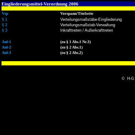
Eingliederungsmittel-Verordnung 2006
Vsp
Vorspann/Titelseite
§ 1
Verteilungsmaßstäbe-Eingliederung
§ 2
Verteilungsmaßstab-Verwaltung
§ 3
Inkrafttreten / Außerkrafttreten
Anl-1
(zu § 1 Abs.1 Nr.3)
Anl-2
(zu § 2 Abs.1)
Anl-3
(zu § 2 Abs.2)
© H-G 