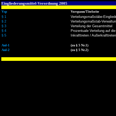
Eingliederungsmittel-Verordnung 2005
Vsp
Vorspann/Titelseite
§ 1
Verteilungsmaßstäbe-Einglied
§ 2
Verteilungsmaßstab-Verwaltu
§ 3
Verteilung der Gesamtmittel
§ 4
Prozentuale Verteilung auf die
§ 5
Inkrafttreten / Außerkrafttreten
Anl-1
(zu § 5 Nr.1)
Anl-2
(zu § 5 Nr.2)