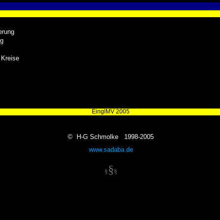
erung
ng
 Kreise
EinglMV 2005
© H-G Schmolke 1998-2005
www.sadaba.de
§
§
§