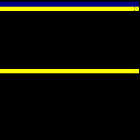
‹
[
]
›
[
]