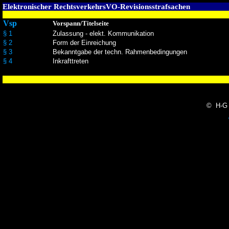
Elektronischer RechtsverkehrsVO-Revisionsstrafsachen
Vsp
Vorspann/Titelseite
§ 1
Zulassung - elekt. Kommunikation
§ 2
Form der Einreichung
§ 3
Bekanntgabe der techn. Rahmenbedingungen
§ 4
Inkrafttreten
© H-G 