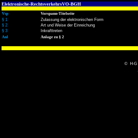
Elektronische-RechtsverkehrsVO-BGH
Vsp
Vorspann-Titelseite
§ 1
Zulassung der elektronischen Form
§ 2
Art und Weise der Einreichung
§ 3
Inkrafttreten
Anl
Anlage zu § 2
© H-G 