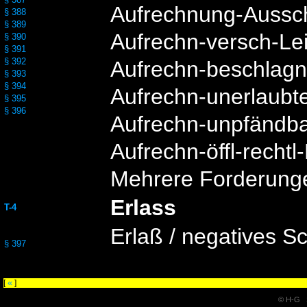
Aufrechnung-Aussc
§ 388
§ 389
Aufrechn-versch-Le
§ 390
§ 391
§ 392
Aufrechn-beschlag
§ 393
§ 394
Aufrechn-unerlaubt
§ 395
§ 396
Aufrechn-unpfändb
Aufrechn-öffl-recht
Mehrere Forderung
Erlass
T-4
Erlaß / negatives S
§ 397
«
[
]
© H-G S