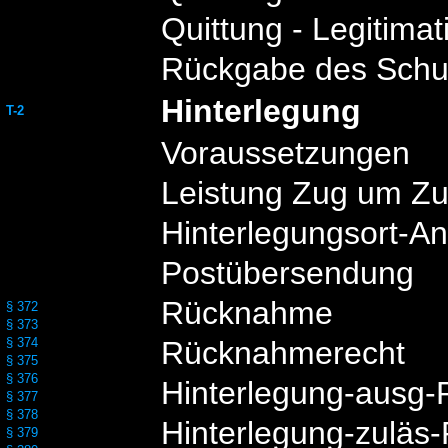
Quittung - Legitimat
Rückgabe des Schu
Hinterlegung
T-2
Voraussetzungen
Leistung Zug um Z
Hinterlegungsort-A
Postübersendung
Rücknahme
§ 372
§ 373
§ 374
Rücknahmerecht
§ 375
§ 376
Hinterlegung-ausg
§ 377
§ 378
Hinterlegung-zulä
§ 379