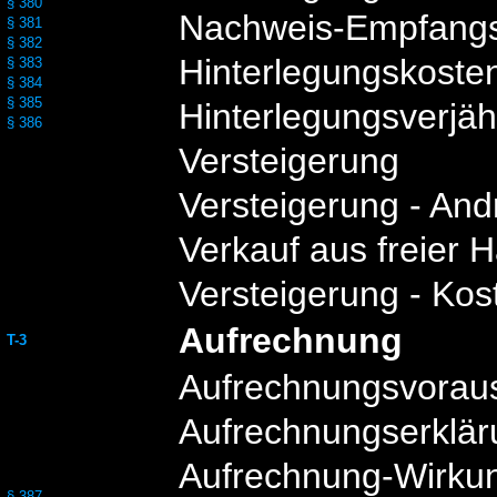
§ 380
Nachweis-Empfangs
§ 381
§ 382
Hinterlegungskoste
§ 383
§ 384
§ 385
Hinterlegungsverjä
§ 386
Versteigerung
Versteigerung - An
Verkauf aus freier 
Versteigerung - Kos
Aufrechnung
T-3
Aufrechnungsvorau
Aufrechnungserklär
Aufrechnung-Wirku
§ 387