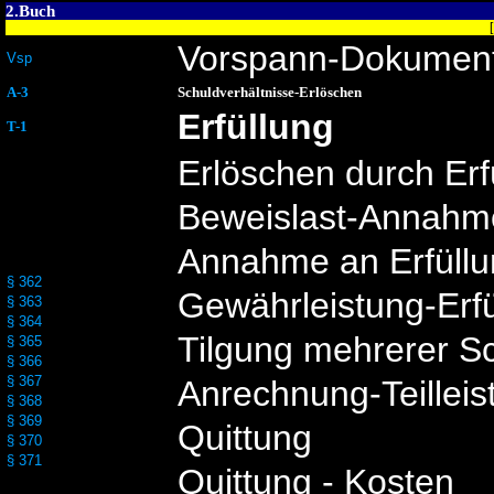
2.Buch
Vorspann-Dokumen
Vsp
A-3
Schuldverhältnisse-Erlöschen
Erfüllung
T-1
Erlöschen durch Erf
Beweislast-Annahme
Annahme an Erfüllu
§ 362
Gewährleistung-Erfü
§ 363
§ 364
Tilgung mehrerer S
§ 365
§ 366
§ 367
Anrechnung-Teillei
§ 368
§ 369
Quittung
§ 370
§ 371
Quittung - Kosten